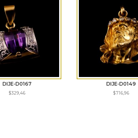
DIJE-D0167
DIJE-D0149
$
329,46
$
716,96