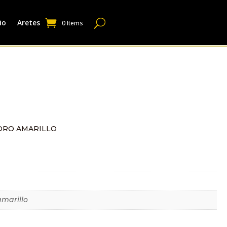
io
Aretes
0 Items
ORO AMARILLO
dicional
amarillo