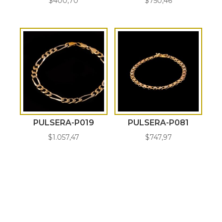
$
400,70
$
750,46
PULSERA-P019
PULSERA-P081
$
1.057,47
$
747,97