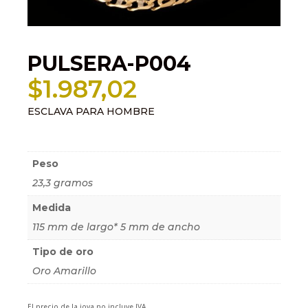
PULSERA-P004
$
1.987,02
ESCLAVA PARA HOMBRE
Información adicional
Peso
23,3 gramos
Medida
115 mm de largo* 5 mm de ancho
Tipo de oro
Oro Amarillo
El precio de la joya no incluye IVA