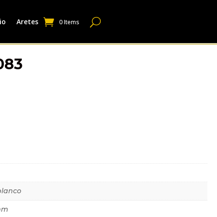
io
Aretes
0 Items
083
dicional
blanco
mm