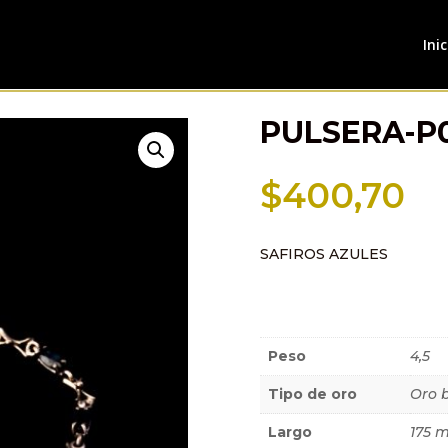
Inic
PULSERA-P
$
400,70
SAFIROS AZULES
Información a
Peso
4,5
Tipo de oro
Oro 
Largo
175 