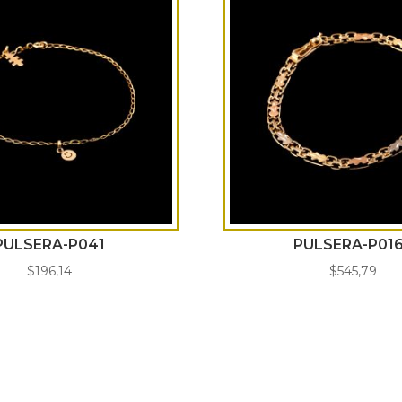
PULSERA-P041
PULSERA-P01
$
196,14
$
545,79