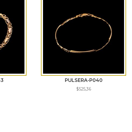
63
PULSERA-P040
$
525,36