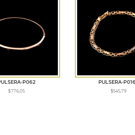
PULSERA-P062
PULSERA-P01
$
776,05
$
545,79