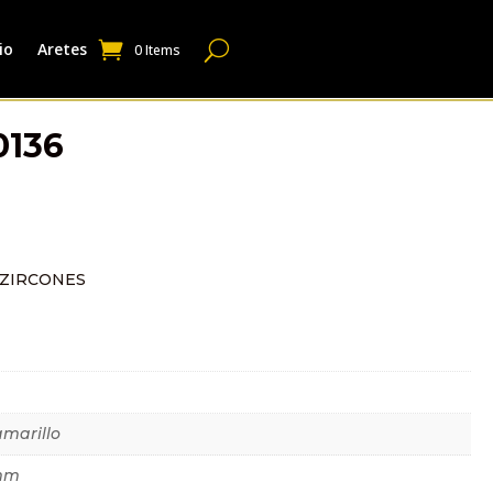
io
Aretes
0 Items
0136
 ZIRCONES
dicional
amarillo
mm