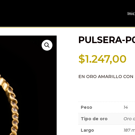
Inic
PULSERA-P
$
1.247,00
EN ORO AMARILLO CON
Información a
Peso
14
Tipo de oro
Oro 
Largo
187 