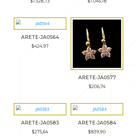
$
1.328,73
$
1.045,18
ARETE-JA0564
$
424,97
ARETE-JA0577
$
206,74
ARETE-JA0583
ARETE-JA0584
$
275,64
$
839,90