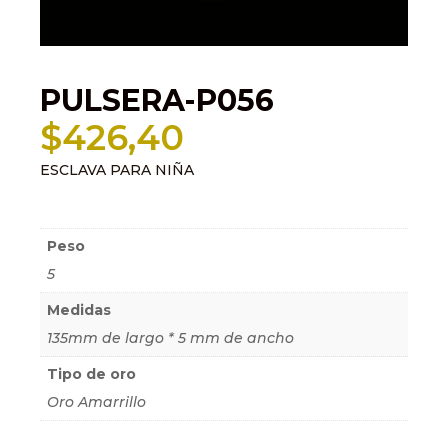
PULSERA-P056
$
426,40
ESCLAVA PARA NIÑA
Información adicional
Peso
5
Medidas
135mm de largo * 5 mm de ancho
Tipo de oro
Oro Amarrillo