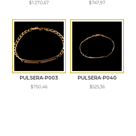
$
1.270,67
$
747,97
PULSERA-P003
PULSERA-P040
$
750,46
$
525,36